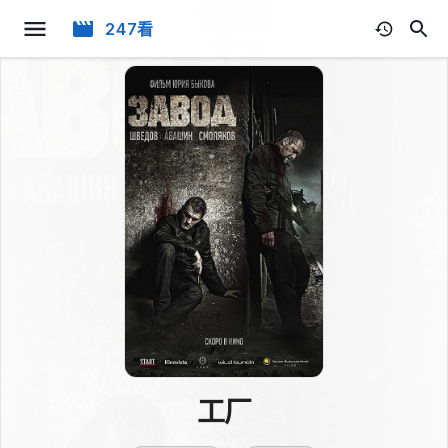
247看
工厂