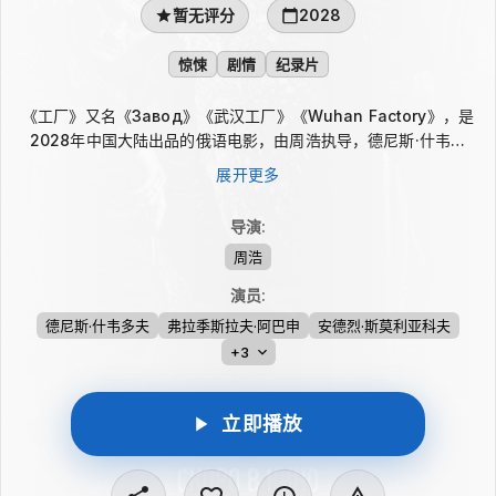
暂无评分
2028
惊悚
剧情
纪录片
《工厂》又名《Завод》《武汉工厂》《Wuhan Factory》，是
2028年中国大陆出品的俄语电影，由周浩执导，德尼斯·什韦多
夫、弗拉季斯拉夫·阿巴申、安德烈·斯莫利亚科夫等出演。影片带
展开更多
有惊悚、剧情与纪录片色彩，以现实主义视角触及工厂语境下的底
层处境、社会压力与资本掠夺，氛围冷峻而紧张。
导演
:
周浩
演员
:
德尼斯·什韦多夫
弗拉季斯拉夫·阿巴申
安德烈·斯莫利亚科夫
+3
立即播放