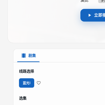
演员
:
罗
立即
剧集
线路选择
蓝光I
选集