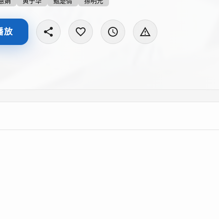
慧娟
黄子华
甄楚倩
孫明光
播放