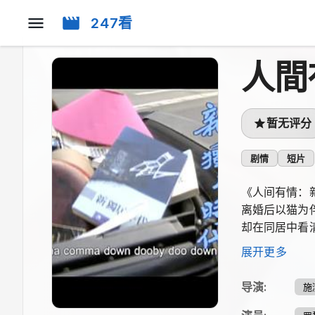
247看
人間
暂无评分
剧情
短片
《人间有情：新
离婚后以猫为
却在同居中看
冷清不是随便依
展开更多
导演
:
施