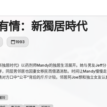
有情：新獨居時代
1993
独居时代》以药剂师Mandy的独居生活展开。她与男友Jeff分
伴，同层男邻居也因妻女移民而借酒消愁。时间让Mandy慢慢
清对方口中“公平”背后的斤斤计较。邻居阿Joe想和独立女友
附一段关系的理由，Mandy决定分手，而Jeff后来又搬到同
潔玲