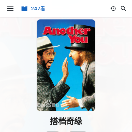
247看
搭档奇缘