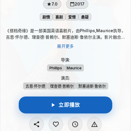
7.0
2017
剧情
喜剧
爱情
悬疑
《搭档奇缘》是一部美国英语喜剧片，由Phillips,Maurice执导，
吉恩·怀尔德、理查德·普赖尔、默塞迪斯·鲁依尔主演。影片融合剧
情、喜剧、爱情与悬疑元素，以一段充满意外的搭档经历为线索，
展开更多
在人物碰撞与情节转折中呈现轻松又带悬念的故事气质。
导演
:
Phillips
Maurice
演员
:
吉恩·怀尔德
理查德·普赖尔
默塞迪斯·鲁依尔
立即播放