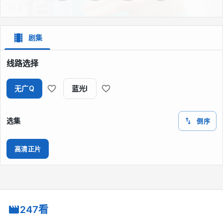
剧集
线路选择
无广Q
蓝光I
选集
倒序
高清正片
247看