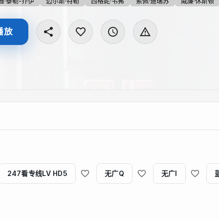
雅·泰勒-乔伊
迈尔斯·特勒
西格妮·韦弗
索佩·迪瑞苏
威廉·休斯顿
播放
247看专线LV HD5
无广Q
无广I