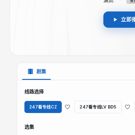
演员
:
安
立即
剧集
线路选择
247看专线CZ
247看专线LV BD5
选集