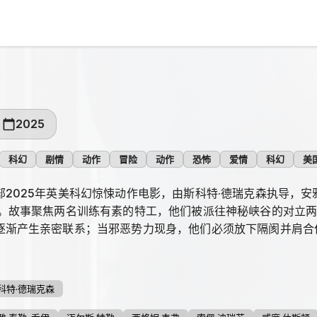
2025
科幻
剧情
动作
冒险
动作
恐怖
爱情
科幻
美
2025年英美科幻惊悚动作电影，由斯科特·德瑞克森执导，安雅
演。故事聚焦两名训练有素的特工，他们被派往神秘峡谷的对立
逐渐产生亲密联系；当邪恶势力现身，他们必须放下隔阂并肩合
科特·德瑞克森