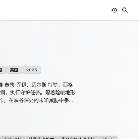
国
英国
2025
·泰勒-乔伊、迈尔斯·特勒、西格
两侧，执行守护任务。隔着险峻地形
作，在峡谷深处的未知威胁中争取