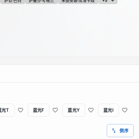
萨钦·巴特
萨曼莎·考格兰
朱丽安娜·库洛卡娃
+5
蓝光T
蓝光F
蓝光Y
蓝光I
倒序