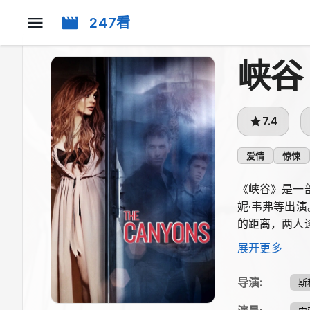
247看
峡谷
7.4
爱情
惊悚
《峡谷》是一部
妮·韦弗等出
的距离，两人
生存。
展开更多
导演
:
斯