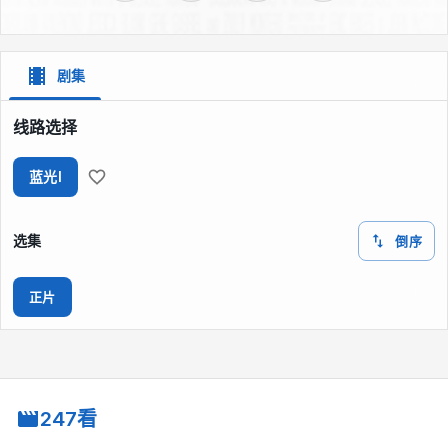
剧集
线路选择
蓝光I
选集
倒序
正片
247看