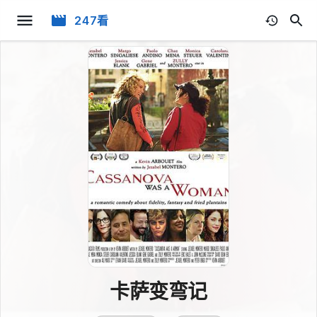
247看
卡萨变弯记