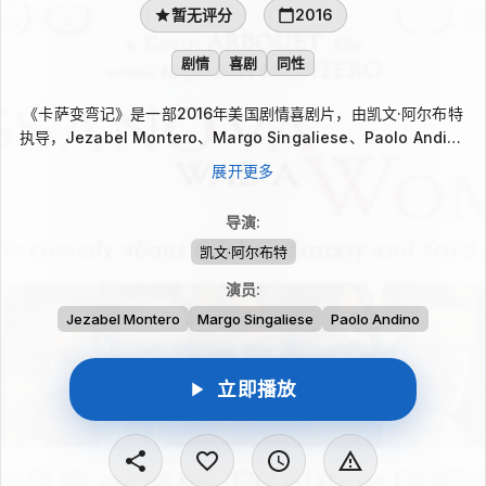
暂无评分
2016
剧情
喜剧
同性
《卡萨变弯记》是一部2016年美国剧情喜剧片，由凯文·阿尔布特
执导，Jezabel Montero、Margo Singaliese、Paolo Andino
出演。片中，金发碧眼的古巴裔美国女演员卡萨诺瓦已步入婚姻，
展开更多
却在与丈夫相处的人生阶段爱上一名女性。突如其来的情感让她重
新审视身份与生活，也让“能否勇敢做自己”成为她必须面对的问
导演
:
题。
凯文·阿尔布特
演员
:
Jezabel Montero
Margo Singaliese
Paolo Andino
立即播放