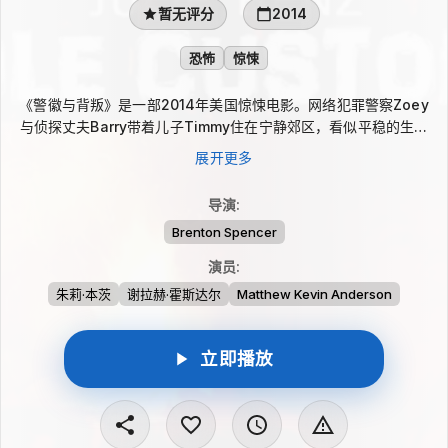
暂无评分
2014
恐怖
惊悚
《警徽与背叛》是一部2014年美国惊悚电影。网络犯罪警察Zoey
与侦探丈夫Barry带着儿子Timmy住在宁静郊区，看似平稳的生活
因婚姻裂痕和Barry的出轨逐渐失控。Zoey申请限制令并获得儿子
展开更多
单独抚养权后，深夜家中突发火灾，Timmy不幸丧生。证据却指
向Zoey，她被控谋杀，只能在Barry冷漠与指责中寻找真相，证明
导演
:
自己遭人陷害。
Brenton Spencer
演员
:
朱莉·本茨
谢拉赫·霍斯达尔
Matthew Kevin Anderson
立即播放