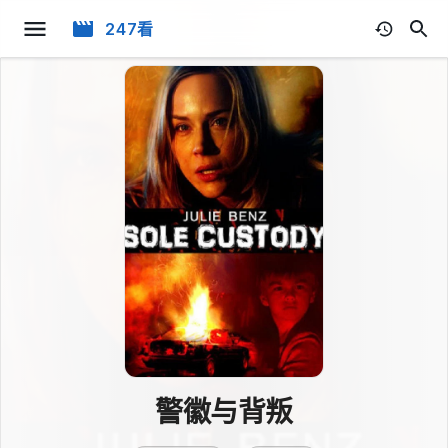
247看
警徽与背叛