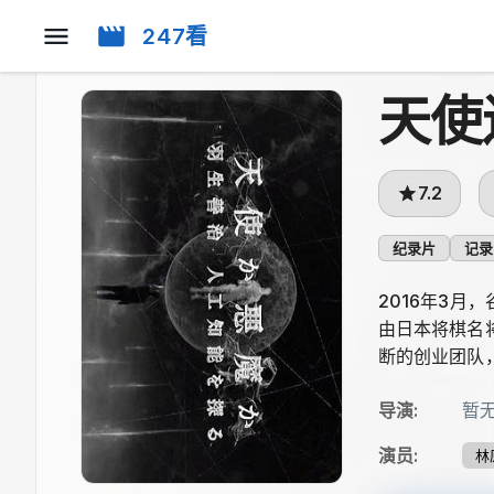
247看
天使
7.2
纪录片
记录
2016年3
由日本将棋名
断的创业团队
导演
:
暂
演员
:
林