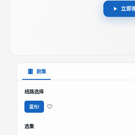
立即
剧集
线路选择
蓝光I
选集