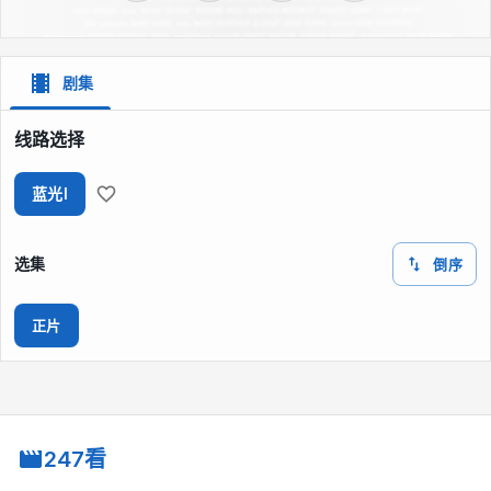
剧集
线路选择
蓝光I
选集
倒序
正片
247看