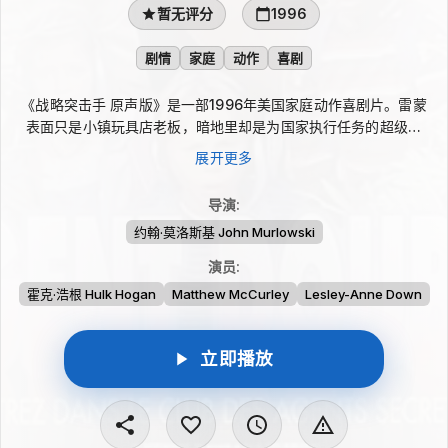
暂无评分
1996
剧情
家庭
动作
喜剧
《战略突击手 原声版》是一部1996年美国家庭动作喜剧片。雷蒙
表面只是小镇玩具店老板，暗地里却是为国家执行任务的超级特
务。长期奔波让他错过儿子的棒球比赛，也没能见到妻子最后一
展开更多
面。尽管他努力隐藏身份，仇家仍然找上门并将他囚禁，而唯一可
能救出他的，正是亲眼目睹一切的儿子。
导演
:
约翰·莫洛斯基 John Murlowski
演员
:
霍克·浩根 Hulk Hogan
Matthew McCurley
Lesley-Anne Down
立即播放