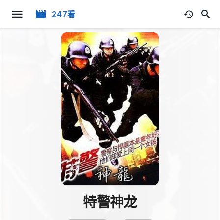
247看
特警神龙