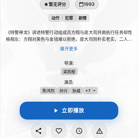
暂无评分
1993
动作
犯罪
剧情
《特警神龙》讲述特警行动组成员方翔与皮大司并肩执行任务却性
格相左：方翔对美色与金钱难以拒绝，皮大司则朴实老实，二人摩
擦不断。方翔的童年好友阿杰混迹黑道，仍与他相互照应。后来方
展开更多
翔和阿杰都爱上雯倩，而雯倩心中只有阿杰。一次追捕中雯倩被挟
为人质，方翔与阿杰赶去营救，却因她当场吐露爱意，引发方翔对
导演
:
阿杰的误会。
梁凯程
演员
:
陈鸿烈
孙兴
狄威
+7
立即播放