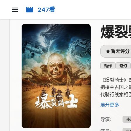
247看
爆裂
暂无评分
动作
奇幻
《爆裂骑士》
把楼兰古国之
代骑行线索相
吸引力的看点
展开更多
导演
:
孙