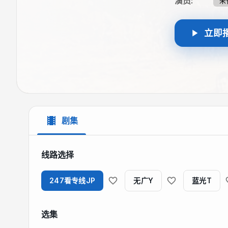
演员
:
朱
立即
剧集
线路选择
247看专线JP
无广Y
蓝光T
选集