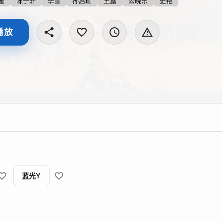
雀
陈子轩
毕雪
孙启瑜
王露
公晓东
史艳
播放
蓝光Y