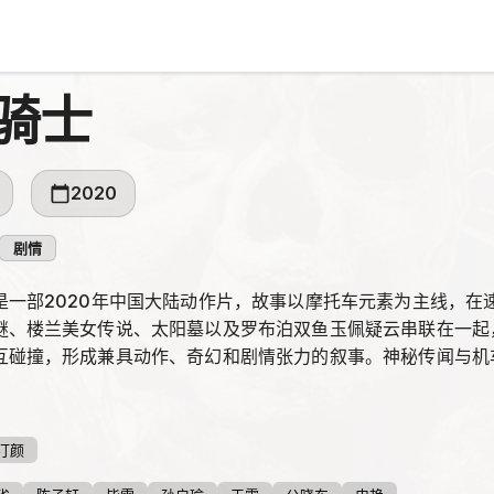
骑士
2020
剧情
是一部2020年中国大陆动作片，故事以摩托车元素为主线，在
谜、楼兰美女传说、太阳墓以及罗布泊双鱼玉佩疑云串联在一起
互碰撞，形成兼具动作、奇幻和剧情张力的叙事。神秘传闻与机
。
汀颜