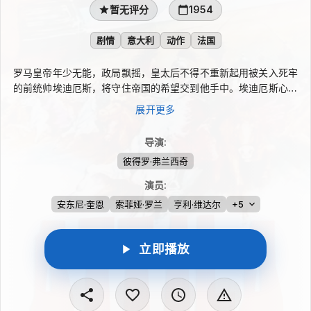
暂无评分
1954
剧情
意大利
动作
法国
罗马皇帝年少无能，政局飘摇，皇太后不得不重新起用被关入死牢
的前统帅埃迪厄斯，将守住帝国的希望交到他手中。埃迪厄斯心机
深沉，一边借匈奴王阿提拉之力吞并邻邦，一边暗中布局除掉这位
展开更多
强敌。英勇的阿提拉最终饮下新婚妻子的毒酒，征服天下的雄心骤
然破灭。罗马暂保霸权后，成熟起来的皇帝又把目光投向了埃迪厄
导演
:
斯。
彼得罗·弗兰西奇
演员
:
安东尼·奎恩
索菲娅·罗兰
亨利·维达尔
+5
立即播放