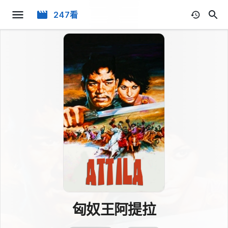
247看
匈奴王阿提拉