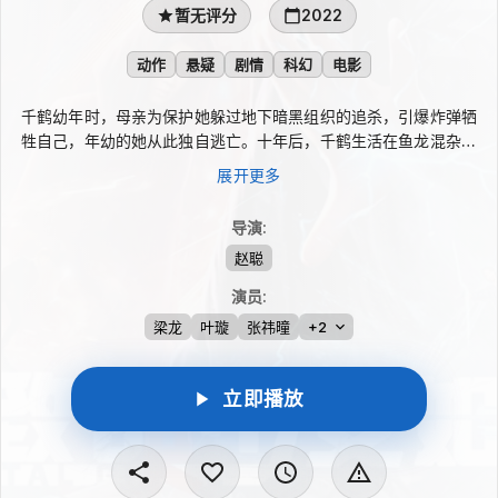
暂无评分
2022
动作
悬疑
剧情
科幻
电影
千鹤幼年时，母亲为保护她躲过地下暗黑组织的追杀，引爆炸弹牺
牲自己，年幼的她从此独自逃亡。十年后，千鹤生活在鱼龙混杂的
地下暗河，在一次突发事件中意外捕捉到组织的蛛丝马迹。为了追
展开更多
查母亲之死与当年的真相，她不惜以身犯险，一步步靠近敌人的核
心，却也发现背后牵连着更大的阴谋，猎人与猎物的界线逐渐模
导演
:
糊。
赵聪
演员
:
梁龙
叶璇
张祎曈
+2
立即播放