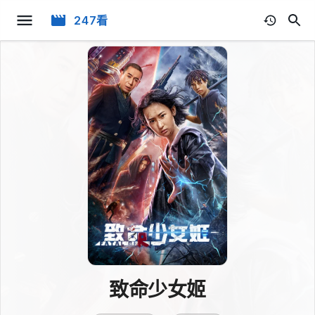
247看
致命少女姬