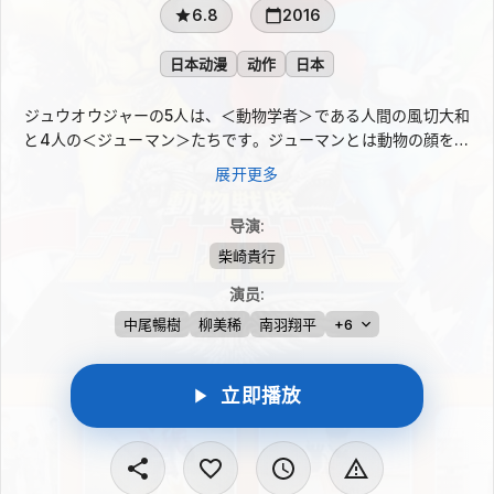
6.8
2016
日本动漫
动作
日本
ジュウオウジャーの5人は、＜動物学者＞である人間の風切大和
と4人の＜ジューマン＞たちです。ジューマンとは動物の顔をも
つ異世界・ジューランドの住人たち。宇宙からの敵の攻撃を受け
展开更多
たことにより、故郷を追われ、大和とともに地球を守るヒーロー
となります。ジューマンは、ジューマン態（顔が動物）、人間
导演
:
態、ヒーローと3つの姿をもちますが、この設定はスーパー戦隊
柴崎貴行
史上初の試みとなります。 ジュウオウジャーと名乗るヒーローた
ちは、ジュウオウイーグル＝レッド、ジュウオウシャーク＝ブル
演员
:
ー、ジュウオウライオン＝イエロー、ジュウオウエレファント＝
中尾暢樹
柳美稀
南羽翔平
+6
グリーン、ジュウオウタイガー＝ホワイトの5人！陸・海・空を
代表する動物界の王者たちが、夢のドリームチームを結成！誰し
もがいわば獣の王、＜獣王＞なのです！彼らは王者の資格・ジュ
立即播放
ウオウチェンジャーによって変身！大空を羽ばたき、海原を泳
ぎ、草原を疾走…まさに＜“縦横”無尽＞にうごきまわり、宇宙の
無法者＜デスガリアン＞と正義をかけた戦いを繰り広げます。