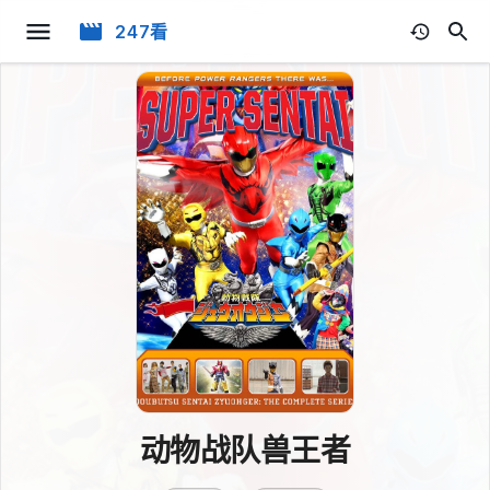
247看
动物战队兽王者