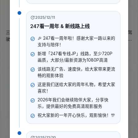
6.3
2018
2025/12/11
动画
科幻
冒险
海外动漫
喜剧
电影
247看一周年 & 新线路上线
三个来自外太空的家伙在电视购物里看中了神奇按摩毯，兴冲冲驾
🎉 247看一周年啦！感谢大家一路以来的
驶飞船前往地球，却在途中发生意外坠落。坠机后，他们遇见孤独
支持与陪伴！
的小男孩Luis，并很快成了朋友。Luis的父亲一心想证明宇宙中存
展开更多
在智慧生命，长期忽视儿子，校长又建议把他送进寄宿学校。为了
新增「247看专线JP」线路，至少720P
不被迫离家，Luis与外星伙伴卷入一场笑料不断的冒险。
画质，大部分/最新资源为1080P高清
导演
:
该线路无广告、速度快，给大家带来更流
克里斯托弗·劳恩斯坦
沃尔夫冈·劳恩斯坦
+1
畅的观影体验
演员
:
这是我们送给大家的周年礼物，希望大家
卡勒姆·马洛尼
德莫特·莫根尼斯
保罗·泰来克
+5
喜欢！
2026年我们会继续陪伴大家，分享快
乐，提供最好的免费高清观影服务
立即播放
祝大家新的一年开心快乐，观影愉快！🎊
2025/12/10