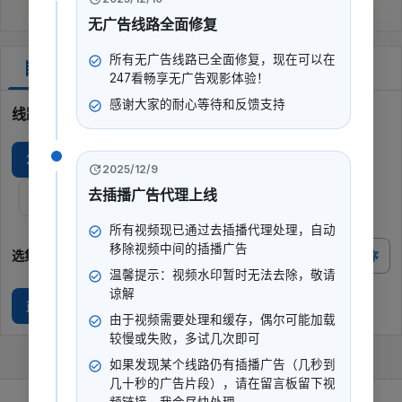
无广告线路全面修复
所有无广告线路已全面修复，现在可以在
剧集
247看畅享无广告观影体验！
感谢大家的耐心等待和反馈支持
线路选择
247看专线JP
无广Q
蓝光T
2025/12/9
去插播广告代理上线
蓝光F
蓝光Y
蓝光I
所有视频现已通过去插播代理处理，自动
移除视频中间的插播广告
选集
倒序
温馨提示：视频水印暂时无法去除，敬请
谅解
蓝光
由于视频需要处理和缓存，偶尔可能加载
较慢或失败，多试几次即可
如果发现某个线路仍有插播广告（几秒到
几十秒的广告片段），请在留言板留下视