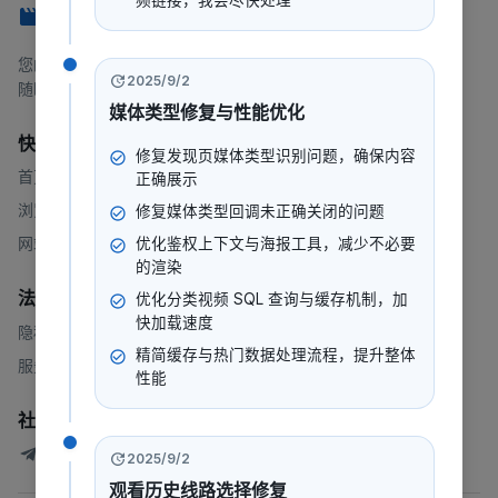
频链接，我会尽快处理
247看
您的一站式流媒体平台，提供电影、电视剧、动漫等内容。
2025/9/2
随时随地，想看就看。
媒体类型修复与性能优化
快速链接
修复发现页媒体类型识别问题，确保内容
首页
正确展示
浏览
修复媒体类型回调未正确关闭的问题
网站地图
优化鉴权上下文与海报工具，减少不必要
的渲染
法律
优化分类视频 SQL 查询与缓存机制，加
快加载速度
隐私政策
精简缓存与热门数据处理流程，提升整体
服务条款
性能
社群
247看测试讨论群
2025/9/2
观看历史线路选择修复