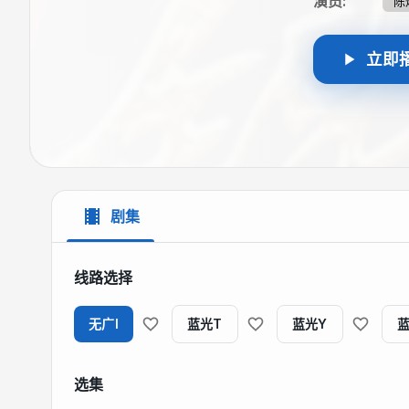
演员
:
陈
立即
剧集
线路选择
无广I
蓝光T
蓝光Y
蓝
选集