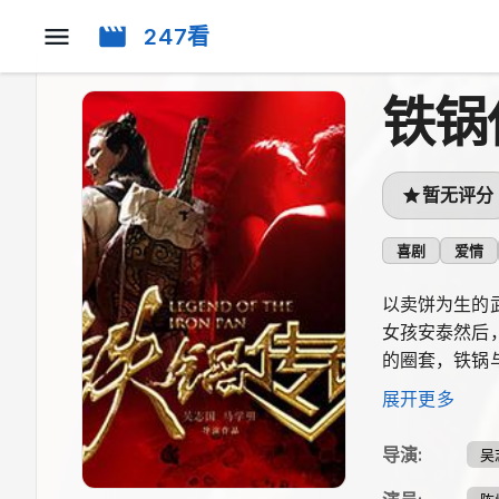
247看
铁锅
暂无评分
喜剧
爱情
以卖饼为生的
女孩安泰然后
的圈套，铁锅
反转。
展开更多
导演
:
吴