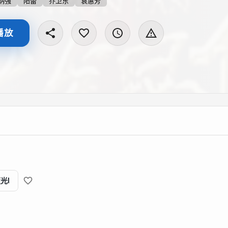
炳强
阳蕾
乔卫东
袁惠芳
播放
光I