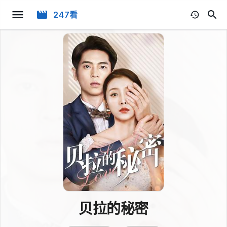
247看
贝拉的秘密