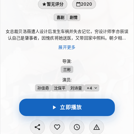
暂无评分
2020
喜剧
剧情
女总裁贝洛薇遭人设计后发生车祸并失去记忆，穷设计师李亦辰误
认自己是肇事者，因愧疚将她送医，又带回家中照料。朝夕相处
间，两人逐渐产生感情。可随着贝洛薇的妹妹贝悠悠不断寻找，她
展开更多
的记忆也一点点苏醒，原本靠近的两人被迫分开。真实身份能否重
现，幕后真凶是谁，这段悬殊关系又将走向何处？
导演
:
兰彬
演员
:
孙佳奇
沈保平
刘诗童
+4
立即播放