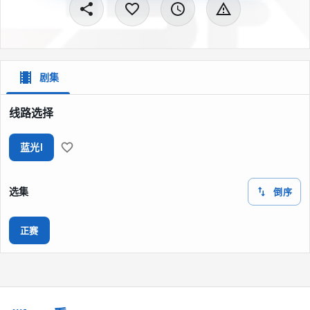
剧集
线路选择
蓝光I
选集
倒序
正赛