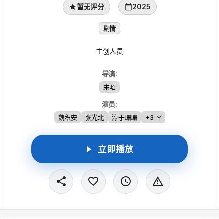
暂无评分
2025
剧情
主创人员
导演
:
宋昭
演员
:
魏积安
张光北
淳于珊珊
+3
立即播放