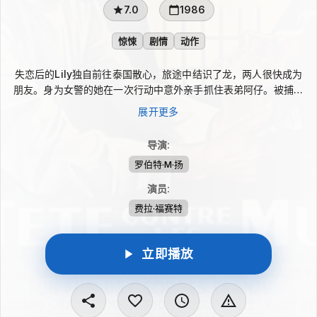
7.0
1986
惊悚
剧情
动作
失恋后的Lily独自前往泰国散心，旅途中结识了龙，两人很快成为
朋友。身为女警的她在一次行动中意外亲手抓住表弟阿仔。被捕的
阿仔恳求Lily把赃款交给黑帮大佬钱哥，以换取自己的性命。面对
展开更多
亲情、职责与黑帮压力，Lily一时心软，没有将赃款交回警署，也
由此被卷入更棘手的局面。
导演
:
罗伯特·M·扬
演员
:
费拉·福赛特
立即播放