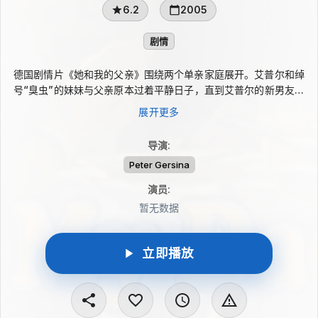
6.2
2005
剧情
德国剧情片《她和我的父亲》围绕两个单亲家庭展开。艾普尔和绰
号“臭虫”的妹妹与父亲原本过着平静日子，直到艾普尔的新男友本
出现，本的单亲妈妈也逐渐走近这个家，并与艾普尔的父亲发展出
展开更多
微妙关系。处在青春期尾声的艾普尔难以接受突如其来的变化，想
方设法阻挠大人的感情。经历一连串别扭与冲突后，两家人最终学
导演
:
会接纳彼此。
Peter Gersina
演员
:
暂无数据
立即播放