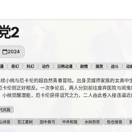
党2
2024
漫
奇幻
科幻
动作
日韩动漫
剧情
搞笑
战斗
动
延续小桃与厄卡伦的超自然青春冒险。出身灵媒师家族的女高中
厄卡伦则正好相反。一次争论后，两人分别前往废弃医院与闹鬼
，小桃觉醒潜能，厄卡伦获得诅咒之力，二人由此卷入接连逼近
代风我
山诗音
花江夏树
田中真弓
中井和哉
水树奈奈
佐仓绫音