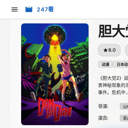
247看
胆大
8.0
动漫
日本动
《胆大党2》
衷神秘现象的
事件。危机中
导演
:
山
演员
:
若