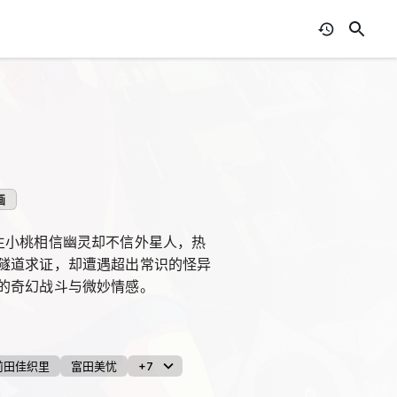
画
生小桃相信幽灵却不信外星人，热
隧道求证，却遭遇超出常识的怪异
的奇幻战斗与微妙情感。
前田佳织里
富田美忧
+7