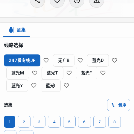
剧集
线路选择
247看专线JP
无广B
蓝光D
蓝光M
蓝光T
蓝光F
蓝光Y
蓝光I
选集
倒序
1
2
3
4
5
6
7
8