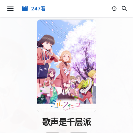
247看
歌声是千层派