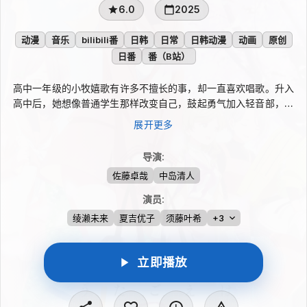
6.0
2025
动漫
音乐
bilibili番
日韩
日常
日韩动漫
动画
原创
日番
番（B站）
高中一年级的小牧嬉歌有许多不擅长的事，却一直喜欢唱歌。升入
高中后，她想像普通学生那样改变自己，鼓起勇气加入轻音部，却
因胆小而没能顺利开始。失落时，嬉歌接触到只靠人声编织的阿卡
展开更多
贝拉。没有耀眼舞台，少女们在一层层交叠的歌声中寻找连接，也
展开属于她们的不完美青春。
导演
:
佐藤卓哉
中岛清人
演员
:
绫濑未来
夏吉优子
须藤叶希
+3
立即播放