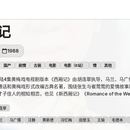
记
1988
国产
剧情
古装
电影
电影（B站）
情
其他
国大陆4集黄梅戏电视剧版本《西厢记》由胡连翠执导，马兰、马
通话和黄梅戏形式改编古典名著，围绕张生与崔莺莺的爱情故事
佳人的相知相恋，也见《新西厢记》《Romance of the West
连翠
兰
马广儒
汪静
黄新德
冯忆梅
田景玉
王瑜
毛德本