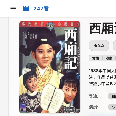
247看
西厢
8.2
爱情
戏曲
1988年中
演。作品以普
统叙事中呈现才子
导演
:
胡
演员
:
马