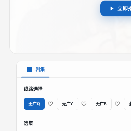
立即
剧集
线路选择
无广Q
无广Y
无广B
选集