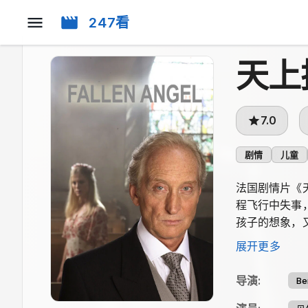
247看
天上
7.0
剧情
儿童
法国剧情片《
程飞行中失事
孩子的想象，
园。
展开更多
导演
:
Be