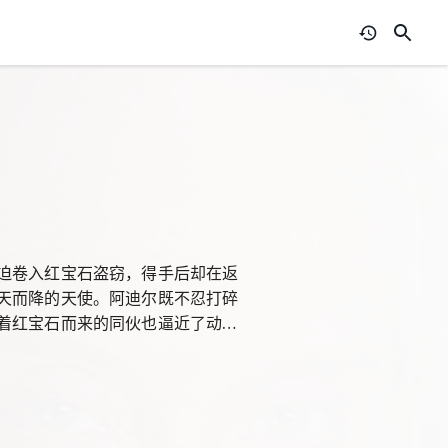
迫卷入红宝石盗窃，得手后却在返
天而降的天使。阿迪尔既不忍打碎
着红宝石而来的同伙也逼近了动物