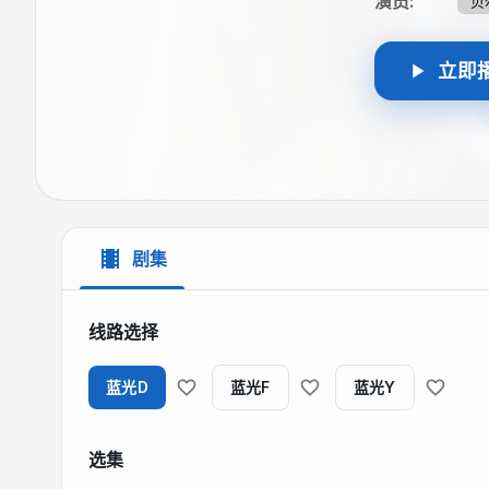
演员
:
贝
立即
剧集
线路选择
蓝光D
蓝光F
蓝光Y
选集