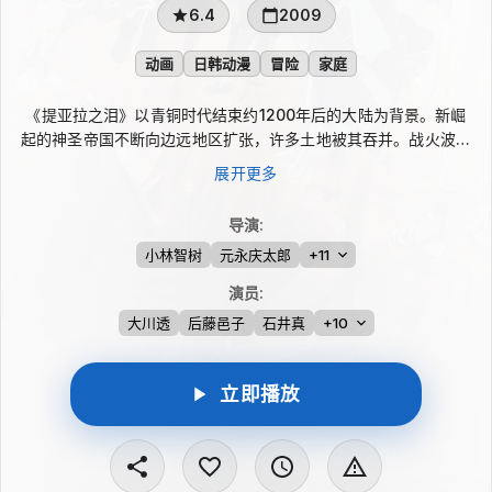
6.4
2009
动画
日韩动漫
冒险
家庭
《提亚拉之泪》以青铜时代结束约1200年后的大陆为背景。新崛
起的神圣帝国不断向边远地区扩张，许多土地被其吞并。战火波及
エリン岛时，岛上举行了一场以少女莉安珑为祭品、企图复活魔王
展开更多
阿隆的仪式。仪式虽未如预期成功，却仍让沉睡的阿隆重返世间，
故事也由此展开。
导演
:
小林智树
元永庆太郎
+11
演员
:
大川透
后藤邑子
石井真
+10
立即播放