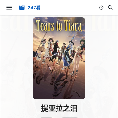
247看
提亚拉之泪