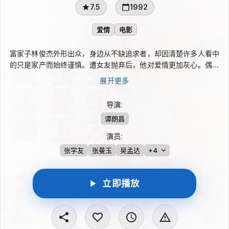
7.5
1992
爱情
电影
富家子林俊杰外形出众，身边从不缺追求者，却因清楚许多人看中
的只是家产而始终谨慎。遭女友抛弃后，他对爱情更加灰心。偶然
间，俊杰遇见性格爽朗的化妆小姐戚瑶君，她的乐观让他心动，也
展开更多
让他不敢轻易面对感情。两人身份差距带来犹疑，直到瑶君进入俊
杰公司工作，彼此在相处中逐渐靠近。
导演
:
谭朗昌
演员
:
张学友
张曼玉
吴孟达
+4
立即播放