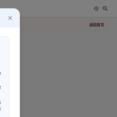
返回首页
」
免
尽
法
告