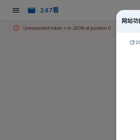
247看
网站功
Unexpected token < in JSON at position 0
2