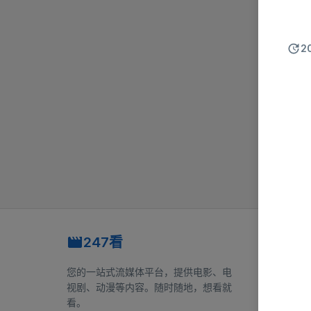
2
247看
快速链
首页
您的一站式流媒体平台，提供电影、电
浏览
视剧、动漫等内容。随时随地，想看就
看。
网站地图