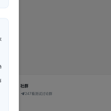
支
畅
喜
社群
247看测试讨论群