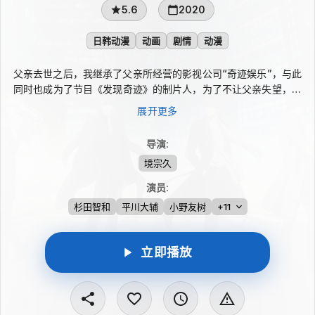
5.6
2020
日韩动漫
动画
剧情
动漫
父亲去世之后，我继承了父亲所经营的影视公司“奇迹娱乐”，与此
同时也成为了节目《发现奇迹》的制片人，为了不让父亲失望，我
每一天都在努力着。 某日，个性古灵精怪充满了孩子气的周棋洛
展开更多
（柿原彻也 配音）、外表看似冷漠但内心却温情脉脉的CEO李泽
言（杉田智和 配音）、拥有超高智商，对每一个人都温和而又冷
导演
:
静的许墨（平川大辅 配音）、个性大大咧咧，内心里充满了正义
境宗久
感的白起（小野友树 配音）四名男子接二连三的出现在了我的面
前，随着和这四人的交往的深入，父亲死亡的真相也渐渐的浮出了
演员
:
水面。
杉田智和
平川大辅
小野友树
+11
立即播放