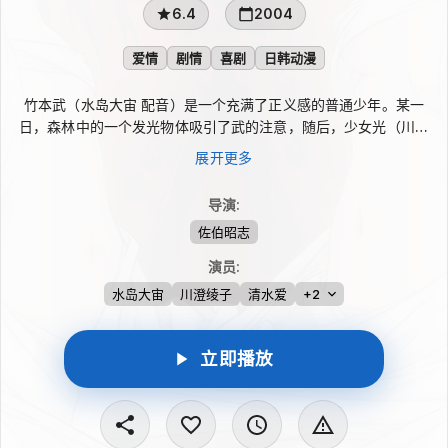
6.4
2004
爱情
剧情
喜剧
日韩动漫
竹本武（水岛大宙 配音）是一个充满了正义感的普通少年。某一
日，森林中的一个发光物体吸引了武的注意，随后，少女光（川澄
绫子 配音）从光芒之中破茧而出。光的存在给武带来了许多的快
展开更多
乐，但她的神秘身世一直都像一道阴影一样投射在两人的生活中。
与此同时，一位名叫明（清水爱 配音）的少女和竹本武亲梅竹马
导演
:
的好友二之宫良（泷本富士子 配音）相遇了，就这样，天真善良
佐伯昭志
的四人渡过了一段无忧无虑的时光。可是好景不长，原来，光是为
了毁灭地球而被制造的武器，当暴虐的本性无法再隐藏之时，明和
演员
:
武不得不为了保护地球而站在了光的对立面。一边是世界的和平，
水岛大宙
川澄绫子
清水爱
+2
一边是自己心爱的女孩，武会做出怎样的选择呢？
立即播放