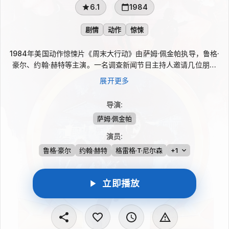
6.1
1984
剧情
动作
惊悚
1984年美国动作惊悚片《周末大行动》由萨姆·佩金帕执导，鲁格·
豪尔、约翰·赫特等主演。一名调查新闻节目主持人邀请几位朋友
到乡间共度周末，却被CIA告知，这些熟人正卷入一场威胁国家安
展开更多
全的阴谋。原本轻松的聚会被疑云笼罩，友情、猜疑与政治危机交
织，周末逐渐演变为步步紧逼的危险行动。影片改编自罗伯特·陆
导演
:
德伦小说。
萨姆·佩金帕
演员
:
鲁格·豪尔
约翰·赫特
格雷格·T·尼尔森
+1
立即播放