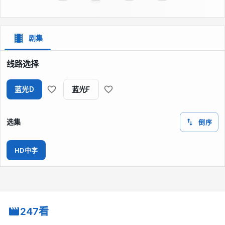
剧集
线路选择
蓝光D
蓝光F
选集
倒序
HD中字
247看