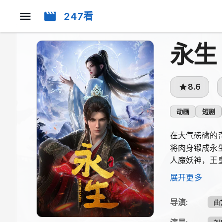
247看
永生
8.6
动画
短剧
在大气磅礴的
将肉身锻成永
人魔妖神，王
一起走上巅峰
展开更多
导演
:
曲