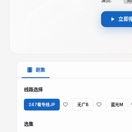
演员
:
刘
立即
剧集
线路选择
247看专线JP
无广B
蓝光M
选集