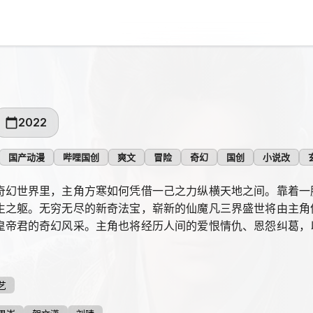
2022
国产动漫
哔哩国创
爽文
冒险
奇幻
国创
小说改
奇幻世界里，主角方寒如何凭借一己之力纵横天地之间。靠着一
生之躯。无穷无尽的新奇法宝，崭新的仙魔凡三界盛世将由主角
皇帝君的奇幻风采。主角也将经历人间的爱恨情仇、恩怨纠葛，
王者之路。
艺