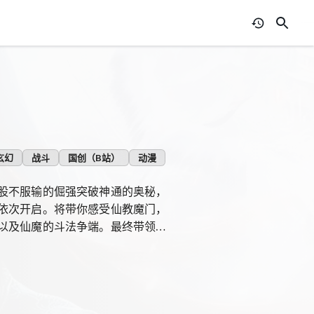
玄幻
战斗
国创（B站）
动漫
股不服输的倔强突破神通的奥秘，
依次开启。将带你感受仙教魔门，
以及仙魔的斗法争端。最终带领你