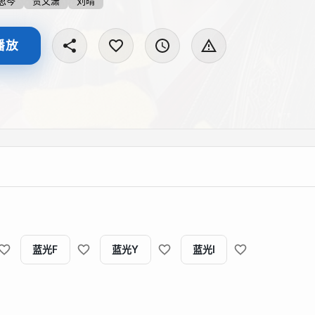
思岑
贺文潇
刘晴
播放
蓝光F
蓝光Y
蓝光I