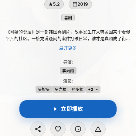
5.2
2019
喜剧
《可疑的邻居》是一部韩国喜剧片，故事发生在大韩民国某个看似
平凡的社区。一桩充满疑问的案件打破日常，谁才是真凶成了街坊
间最大的谜团。这里住着各有秘密的人：经历丰富的保安、想要复
展开更多
仇的被排挤少年、总是扑克脸的地区偶像，以及疑似过着“第二人
生”的小学生。直到邋遢又爱管闲事的泰成出现，原本平静的邻里
导演
:
关系被彻底搅动。
李尚勋
演员
:
吴智昊
吴光禄
孙多絮
+2
立即播放