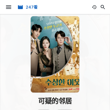
247看
可疑的邻居