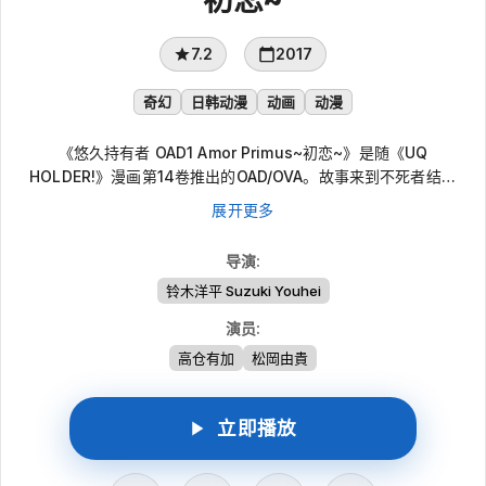
7.2
2017
奇幻
日韩动漫
动画
动漫
《悠久持有者 OAD1 Amor Primus~初恋~》是随《UQ
HOLDER!》漫画第14卷推出的OAD/OVA。故事来到不死者结社
“悠久持有者”的基地仙境馆，雪姬等人在温泉中闲聊。因刀太此前
展开更多
突如其来的告白，众人自然谈起恋爱话题，也勾起雪姬久远的回
忆：她成为不死者后不久，曾遇见穿越时空来到过去的刀太。
导演
:
铃木洋平 Suzuki Youhei
演员
:
高仓有加
松岡由貴
立即播放