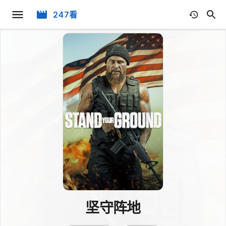
247看
坚守阵地