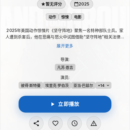
暂无评分
2025
动作
惊悚
电影
2025年美国动作惊悚片《坚守阵地》聚焦一名特种部队士兵。家
人遭到杀害后，他在悲痛与怒火中试图借助“坚守阵地”相关法律，
为亲人之死展开复仇。影片围绕法律边界、个人正义与暴力反击之
展开更多
间的冲突展开，呈现一场充满紧张感的复仇行动。
导演
:
凡苏·恩吉
演员
:
彼得·斯特曼
埃里克·罗伯茨
亚当·巴兹尔
+14
立即播放