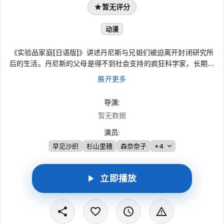
暂无评分
动漫
《实验品家庭[日语版]》讲述丹尼斯与兄姐们被迫离开封闭研究所
后的生活。丹尼斯的父母是得不到社会支持的疯狂科学家，长期把
孩子关在孤岛实验室，秘密进行实验，使丹尼斯以外的一位哥哥和
展开更多
三位姐姐都拥有异于常人的特质。父母遭警方逮捕后，孩子们在社
工安排下搬到另一座小岛居住；可四名兄姐几乎不懂现代社会常
导演
:
识，新的日常也因此充满考验。
暂无数据
演员
:
早见沙织
杉山里穗
森奈奈子
+4
立即播放