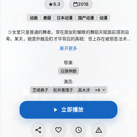
6.3
2018
动画
悬疑
日本动漫
国产动漫
动漫
少女爱只是普通的舞者，常在朋友町耀眼的舞蹈天赋面前感到自
卑。某天，她意外触及町才华背后的真相：世上存在被邪恶法术缩
成手掌大小的天才“恶偶”，持有者便能拥有天才般的能力。为了救
展开更多
出已成为制造恶偶的“裁缝师”的町，爱踏上与裁缝师代代对立的
“救济者”道路，卷入围绕才能秘密展开的悬疑冲突。
导演
:
白旗伸朗
演员
:
芝崎典子
松井惠理子
高木涉
+9
立即播放