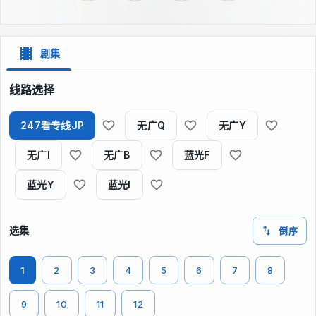
剧集
线路选择
247看专线JP
无广Q
无广Y
无广I
无广B
蓝光F
蓝光Y
蓝光I
选集
倒序
1
2
3
4
5
6
7
8
9
10
11
12