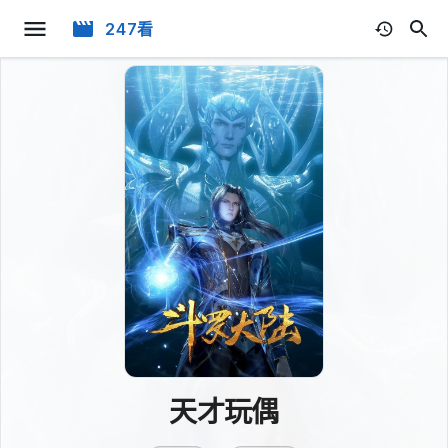
247看
天才玩偶