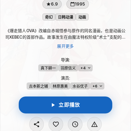
6.9
1995
奇幻
日韩动漫
动画
《爆走猎人OVA》改编自赤堀悟参与原作的同名漫画，也是动画公
司XEBEC的首部作品。故事发生在由魔法特权阶级“术士”支配的斯
普纳大陆，暗中惩治恶德术士的猎人们活跃各地。青年卡洛特与蒂
展开更多
拉、巧克力姐妹等五人一路讨伐恶徒，却逐渐牵出潜藏在卡洛特体
内的破坏神危机。
导演
:
真下耕一
羽原信义
+4
演员
:
古本新之辅
林原惠美
水谷优子
+6
立即播放