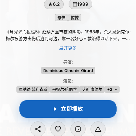
6.2
1989
恐怖
惊悚
《月光光心慌慌5》延续万圣节夜的阴影。1988年，杀人魔迈克尔·
梅尔被警方击伤后逃到河边，靠一名好心人救治得以活下来。一年
后，伤愈的他杀死救命恩人，再次回到哈登菲尔德追杀甥女杰米。
展开更多
杰米因此前的噩梦患上失语症，在儿童医院康复，却与迈克尔产生
神秘心灵感应。卢米斯医生察觉这点，试图利用这一联系与迈克尔
导演
:
做个了断。
Dominique Othenin-Girard
演员
:
唐纳德·普利森斯
丹妮尔·哈丽丝
艾莉·康纳尔
+2
立即播放