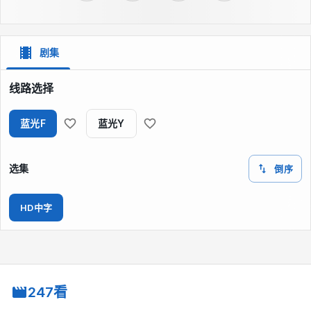
剧集
线路选择
蓝光F
蓝光Y
选集
倒序
HD中字
247看