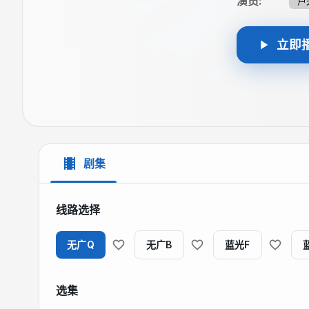
演员
:
卢
立即
剧集
线路选择
无广Q
无广B
蓝光F
选集