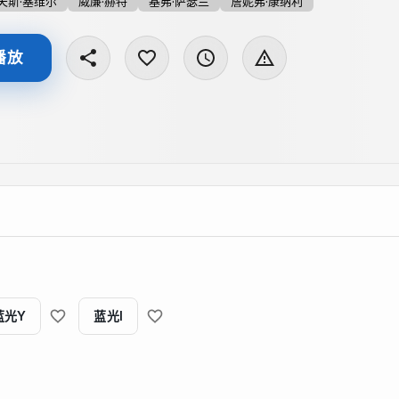
夫斯·塞维尔
威廉·赫特
基弗·萨瑟兰
詹妮弗·康纳利
播放
蓝光Y
蓝光I