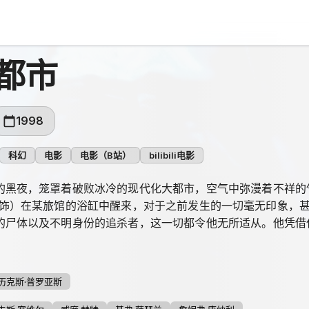
都市
1998
科幻
电影
电影（B站）
bilibili电影
的黑夜，笼罩着破败冰冷的现代化大都市，空气中弥漫着不祥的气
ewell 饰）在某旅馆的浴缸中醒来，对于之前发生的一切毫无印
的尸体以及不明身份的追杀者，这一切都令他无所适从。他凭借
的肇因。关于这个黑暗世界离奇的一面，也在他的调查中慢慢揭开
院最佳科幻电影奖、1998年阿姆斯特丹奇幻电影节银屏奖、19
1999年澳大利亚影评人协会最佳原创剧本奖。
历克斯·普罗亚斯