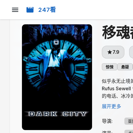
247看
移魂
7.9
惊悚
悬疑
似乎永无止境
Rufus S
的电话、冰冷
及这一切混乱
展开更多
幻恐怖电影学
萨斯观众奖、
导演
:
亚