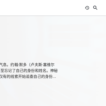
息。约翰·默多（卢夫斯·塞维尔
象，甚至忘记了自己的身份和姓名。神秘
仅有的线索开始追查自己的身份以
面纱……本片荣获1998年美国科
99年布鲁塞尔国际奇幻电影节佩格