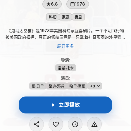
6.8
1978
科幻
家庭
喜剧
《鬼马太空猫》是1978年美国科幻家庭喜剧片。一个不明飞行物
被美国政府扣押，真正的领航员竟是一只戴着神奇项圈的外星猫。
它拥有特殊能力，能够与人类沟通，并在逃避追捕时寻求弗兰克等
展开更多
人的帮助，想修好受损飞船返回家园。与此同时，无能的军方人员
和外国间谍不断制造阻碍，让这场回家行动变得妙趣横生。
导演
:
诺曼·托卡
演员
:
根·贝里
桑迪·邓肯
哈里·摩根
+3
立即播放