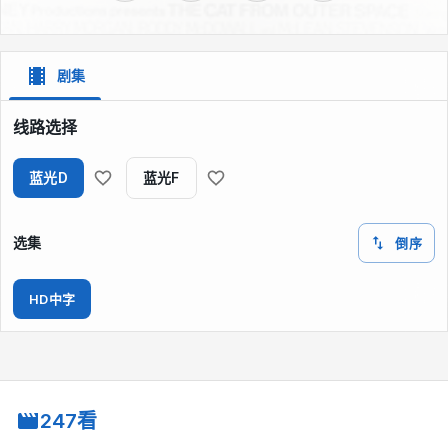
剧集
线路选择
蓝光D
蓝光F
选集
倒序
HD中字
247看