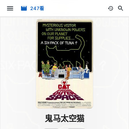
247看
鬼马太空猫