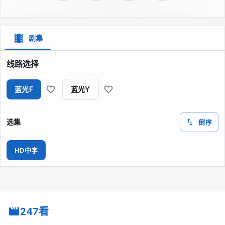
剧集
线路选择
蓝光F
蓝光Y
选集
倒序
HD中字
247看