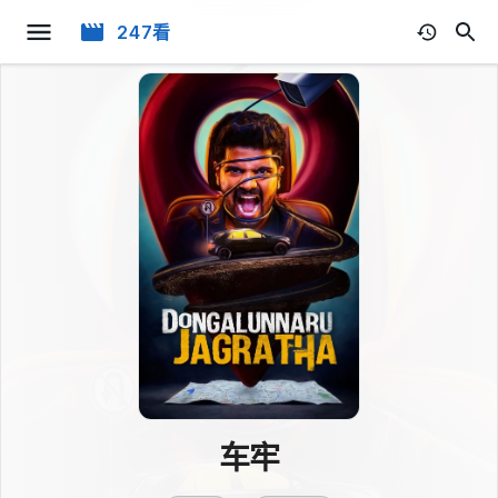
247看
车牢