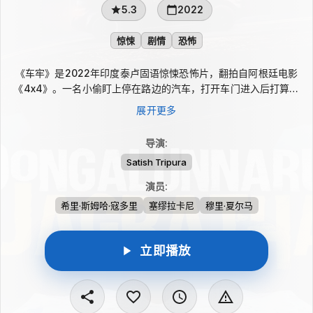
5.3
2022
惊悚
剧情
恐怖
《车牢》是2022年印度泰卢固语惊悚恐怖片，翻拍自阿根廷电影
《4x4》。一名小偷盯上停在路边的汽车，打开车门进入后打算拿
走车内值钱物品，然后迅速离开。可当他准备脱身，车门却无论如
展开更多
何都无法打开。原本普通的车厢突然成了困住他的牢笼，他也逐渐
意识到，眼前这辆车本身就是一个陷阱，有限空间里的惊悚感随之
导演
:
不断升级。
Satish Tripura
演员
:
希里·斯姆哈·寇多里
塞缪拉卡尼
穆里·夏尔马
立即播放