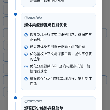
频链接，我会尽快处理
第5期 : 奇葩丈夫爱折腾，好高骛远屡战屡败太不靠谱
2025/9/2
第6期 : 胖女孩遭亲戚歧视排挤，儿媳与婆婆关系冷淡问题严重
媒体类型修复与性能优化
第7期 : 丈夫意外离世孕妈生下遗腹子，回忆痛苦往事现场崩溃大
修复发现页媒体类型识别问题，确保内容
哭
正确展示
第8期 : 聚少离多丈夫有苦难言，多年寻子相认之路艰难崎岖
修复媒体类型回调未正确关闭的问题
优化鉴权上下文与海报工具，减少不必要
第9期 : 老公放弃事业回归家庭，却因收入降低引起老婆不满
的渲染
优化分类视频 SQL 查询与缓存机制，加
第10期 : 浙大博士固执己见送外卖，遭娘家人冷眼相待
快加载速度
第11期 : 癌症患者乐观心态创“医学奇迹”，遗愿清单留给孩子最后
精简缓存与热门数据处理流程，提升整体
的爱
性能
第12期 : 儿子出车遭遇意外，婆婆劝儿媳追寻幸福
2025/9/2
观看历史线路选择修复