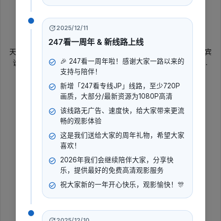
暂无评分
2022
2025/12/11
大陆综艺
访谈
综艺
247看一周年 & 新线路上线
天津卫视公益圆梦类栏目《幸福来敲门》，每期节目请出四位嘉宾
🎉 247看一周年啦！感谢大家一路以来的
说出自己幸福心愿，心愿中包含各种公益故事，情感、生活、梦
支持与陪伴！
想、未来。四位幸福观察员作为幸福大使，帮助嘉宾排忧解难，解
展开更多
答困惑、提升幸福感、提出问题的解决方案。
新增「247看专线JP」线路，至少720P
画质，大部分/最新资源为1080P高清
导演
:
该线路无广告、速度快，给大家带来更流
暂无数据
畅的观影体验
演员
:
这是我们送给大家的周年礼物，希望大家
暂无数据
喜欢！
2026年我们会继续陪伴大家，分享快
乐，提供最好的免费高清观影服务
立即播放
祝大家新的一年开心快乐，观影愉快！🎊
2025/12/10