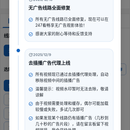
无广告线路全面修复
所有无广告线路已全面修复，现在可以在
剧集
247看畅享无广告观影体验！
感谢大家的耐心等待和反馈支持
线路选择
无广Y
蓝光T
蓝光F
2025/12/9
去插播广告代理上线
选集
倒序
所有视频现已通过去插播代理处理，自动
移除视频中间的插播广告
第1期 : 梨园世家聊文化传承，戏曲绝活惊艳四座
温馨提示：视频水印暂时无法去除，敬请
谅解
第2期 : 一场车祸改变两个人性格，妻子现场向丈夫致歉
由于视频需要处理和缓存，偶尔可能加载
较慢或失败，多试几次即可
第3期 : 李少青母亲的花式催婚，竟是数千网友跟着一起催婚
如果发现某个线路仍有插播广告（几秒到
几十秒的广告片段），请在留言板留下视
第4期 : 王惠杨鹤通细数德云鼓曲社爆火现状，郭德纲惊喜助阵