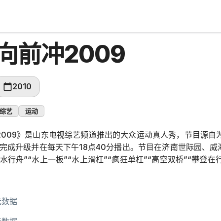
向前冲2009
2010
综艺
运动
2009》是山东电视综艺频道推出的大众运动真人秀，节目源自
0年完成升级并在每天下午18点40分播出。节目在济南世际园、
水行舟”“水上一板”“水上滑杠”“疯狂单杠”“高空双桥”“攀登
本季冠军为乔跃江。
无数据