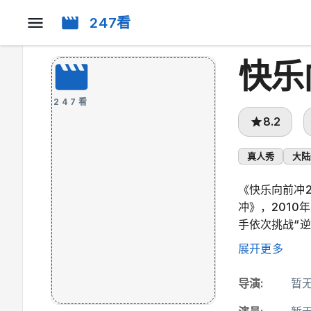
247看
快乐
247看
8.2
真人秀
大陆
《快乐向前冲
冲》，201
手依次挑战“逆
值千元礼品，
展开更多
导演
:
暂