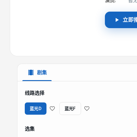
演员
:
暂
立即
剧集
线路选择
蓝光D
蓝光F
选集