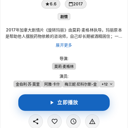
6.6
2017
剧情
2017年加拿大剧情片《旋转玛丽》由莫莉·麦格林执导。玛丽原本
是帮助他人摆脱药物依赖的咨询师，自己却长期被酒精困住；一次
酒驾被捕后，她应父亲邀请搬到尼亚加拉瀑布附近同住。回到家
展开更多
中，她逐渐察觉父亲隐瞒了不少往事，并意外得知自己还有一个从
未听说过的妹妹。影片以清新且带幽默感的视角，讲述亲情裂缝与
导演
:
自我面对。
莫莉·麦格林
演员
:
金伯利·苏·莫里
阿雅·卡什
梅兰妮·尼科尔斯-金
+12
立即播放