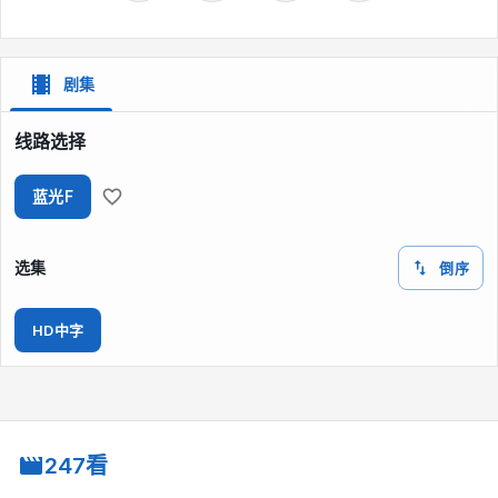
剧集
线路选择
蓝光F
选集
倒序
HD中字
247看