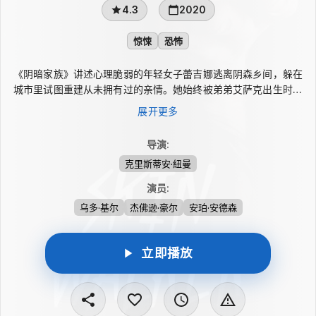
4.3
2020
惊悚
恐怖
《阴暗家族》讲述心理脆弱的年轻女子蕾吉娜逃离阴森乡间，躲在
城市里试图重建从未拥有过的亲情。她始终被弟弟艾萨克出生时的
惨剧缠绕：那场家庭分娩让母亲陷入疯狂，艾萨克也被认为已经死
展开更多
亡。城市同样充满压迫，与负责治疗母亲、控制欲极强的精神科医
生之间的关系令她备受折磨。祖母遭残忍杀害后，艾萨克是否仍活
导演
:
着并向家族复仇成为谜团，蕾吉娜不得不回到创伤源头，直面一家
克里斯蒂安·紐曼
人的罪疚。
演员
:
乌多·基尔
杰佛逊·豪尔
安珀·安德森
立即播放