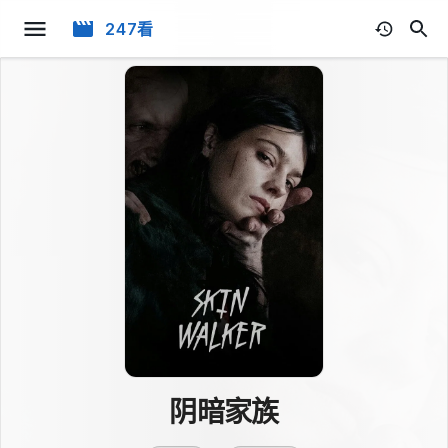
247看
阴暗家族