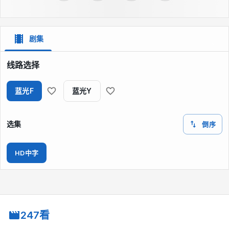
剧集
线路选择
蓝光F
蓝光Y
选集
倒序
HD中字
247看