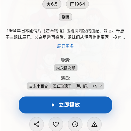
6.5
1964
剧情
1964年日本剧情片《若草物语》围绕高村家的由纪、静香、千惠
子三姐妹展开。父亲勇造再婚后，姐妹们从伊丹悄悄离家，投奔已
出嫁的长姐早苗，并开始在东京独立生活。由纪重逢成为电视新闻
展开更多
摄影师的青梅竹马次郎，感情逐渐升温；与此同时，开着保时捷的
野泽圭一也频频出现，让青春里的亲情与选择变得复杂。
导演
:
森永健次郎
演员
:
吉永小百合
浅丘琉璃子
芦川泉
+5
立即播放