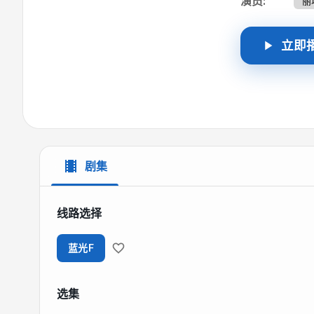
演员
:
丽
立即
剧集
线路选择
蓝光F
选集