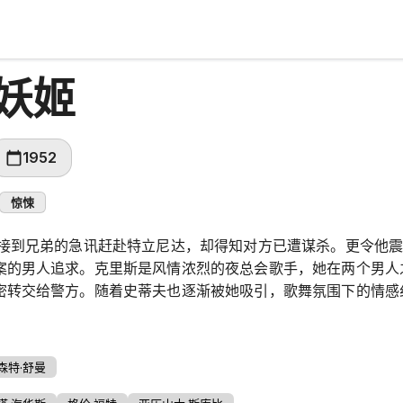
妖姬
1952
惊悚
里接到兄弟的急讯赶赴特立尼达，却得知对方已遭谋杀。更令他
案的男人追求。克里斯是风情浓烈的夜总会歌手，她在两个男人
密转交给警方。随着史蒂夫也逐渐被她吸引，歌舞氛围下的情感
森特·舒曼