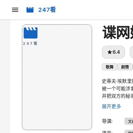
247看
谍网
247看
6.4
歌舞
剧情
史蒂夫·埃默
被一个可能涉
并把双方的秘
缘。
展开更多
导演
:
文