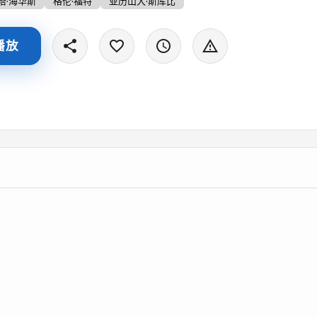
塔·海华斯
格伦·福特
亚历山大·斯库比
播放