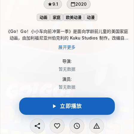
9.1
2020
动画
家庭
欧美动漫
动漫
《Go！Go！小小车向前冲第一季》是面向学龄前儿童的美国家庭
动画，由加利福尼亚州伯克利的 Kuku Studios 制作，改编自
VTech Electronics 的“Go！Go！智能玩具车”系列。故事围绕小
展开更多
汽车科里·卡森展开，它在邦波顿丘陵蜿蜒的小道上穿行，经历充
满童年气息的日常冒险。
导演
:
暂无数据
演员
:
暂无数据
立即播放