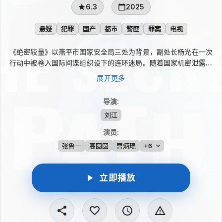
6.3
2025
悬疑
犯罪
国产
都市
警匪
罪案
电视
《绝密较量》以燕平市国家安全局三处为背景，副处长杨光在一次
行动中被卷入国际间谍组织设下的连环迷局。随着国家机密泄露危
机浮出水面，他带领队员抽丝剥茧追查真相。神秘女子赵亚苧身份
展开更多
难辨，既像阻碍调查，又似在暗中推动局势。面对潜伏暗处的敌人
和层层陷阱，杨光必须在危险与抉择中守住信念。
导演
:
刘江
演员
:
张鲁一
高圆圆
曹炳琨
+6
立即播放