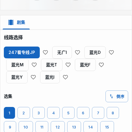
剧集
线路选择
247看专线JP
无广I
蓝光D
蓝光M
蓝光T
蓝光F
蓝光Y
蓝光I
选集
倒序
1
2
3
4
5
6
7
8
9
10
11
12
13
14
15