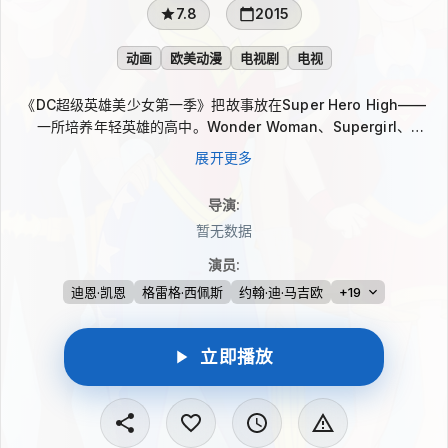
7.8
2015
动画
欧美动漫
电视剧
电视
《DC超级英雄美少女第一季》把故事放在Super Hero High——
一所培养年轻英雄的高中。Wonder Woman、Supergirl、
Batgirl、Harley Quinn、Bumblebee、Poison Ivy、Katana等
展开更多
熟悉的DC角色在校园里学习、训练，也要面对青春期的误会、挑
战与成长。动画以轻松的方式展现她们在英雄身份与高中生活之间
导演
:
的日常冒险。
暂无数据
演员
:
迪恩·凯恩
格雷格·西佩斯
约翰·迪·马吉欧
+19
立即播放